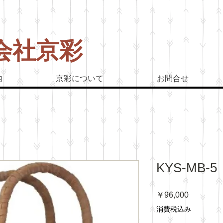
会社京彩
ぶどう
内
京彩について
お問合せ
KYS-MB-5
価
￥96,000
格
消費税込み