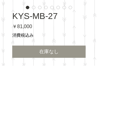
KYS-MB-27
価
￥81,000
格
消費税込み
在庫なし
​Eメール：
info@kyosai.onlin
e
住所：埼玉県春日
部市牛島153