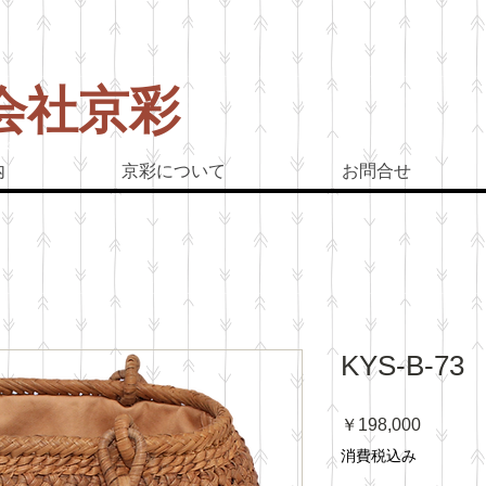
会社京彩
ぶどう
内
京彩について
お問合せ
KYS-B-73
価
￥198,000
格
消費税込み