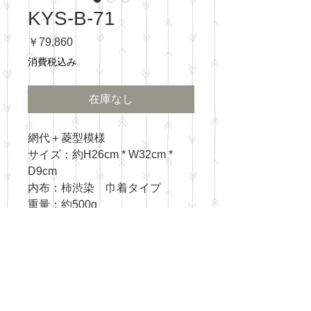
KYS-B-71
価
￥79,860
格
消費税込み
在庫なし
網代＋菱型模様
サイズ：約H26cm * W32cm *
D9cm
内布：柿渋染 巾着タイプ
重量：約500g
​Eメール：