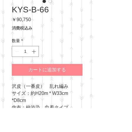
KYS-B-66
価
￥90,750
格
消費税込み
数量
*
カートに追加する
沢皮（一番皮） 乱れ編み
サイズ：約H20m * W33cm
*D8cm
内布：柿渋染 巾着タイプ
重量：約600g