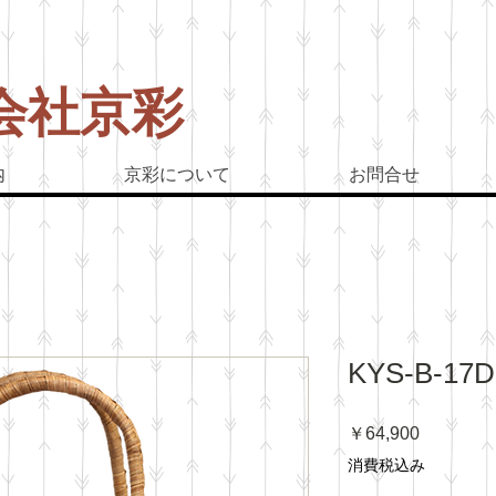
会社京彩
ぶどう
内
京彩について
お問合せ
KYS-B-17D
価
￥64,900
格
消費税込み