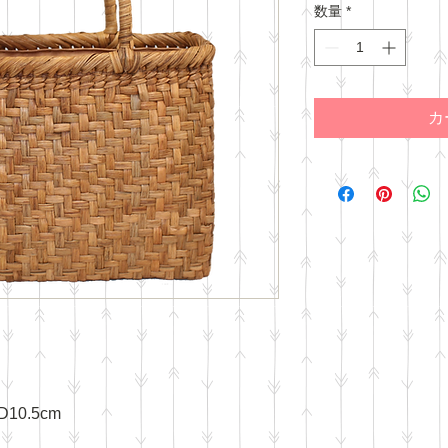
数量
*
カ
D10.5cm