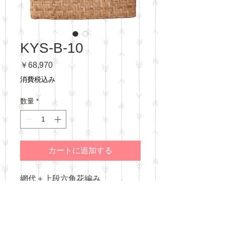
KYS-B-10
価
￥68,970
格
消費税込み
数量
*
カートに追加する
網代＋上段六角花編み
内布：柿渋染 被せ布タイプ